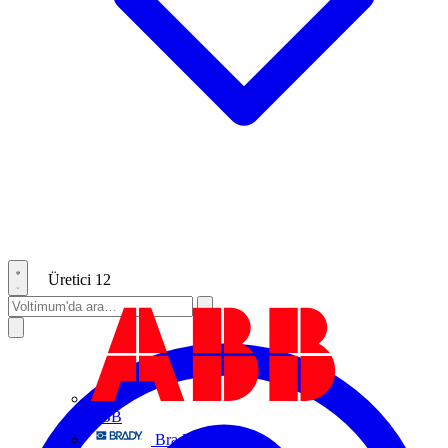
Üretici
12
ABB
Brady