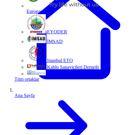
Europacable
EYODER
İMSAD
Istanbul ETO
Kablo Sanayicileri Derneği
MMO
Tüm ortaklar
Ana Sayfa