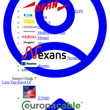
DEHN
Eaton
ENTES
Günsan Elektrik
HellermannTyton
Hensel
Megger
Nexans
Roxtec
Socomec
Sanayi Ortağı
7
Giriş Yap
Kayıt Ol
ETMD