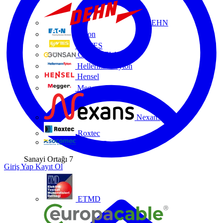
DEHN
Eaton
ENTES
Günsan Elektrik
HellermannTyton
Hensel
Megger
Nexans
Roxtec
Socomec
Sanayi Ortağı
7
Giriş Yap
Kayıt Ol
ETMD