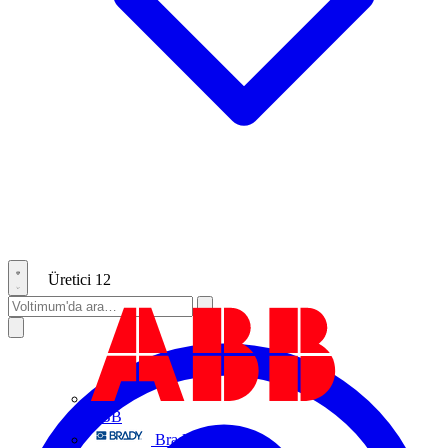
Üretici
12
ABB
Brady