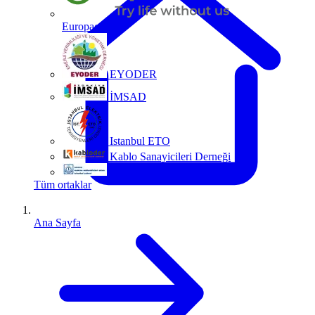
Europacable
EYODER
İMSAD
Istanbul ETO
Kablo Sanayicileri Derneği
MMO
Tüm ortaklar
Ana Sayfa