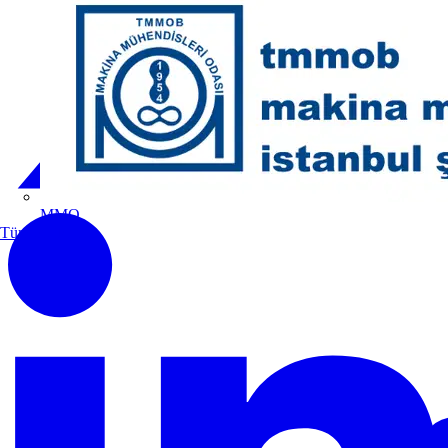
MMO
Tüm ortaklar