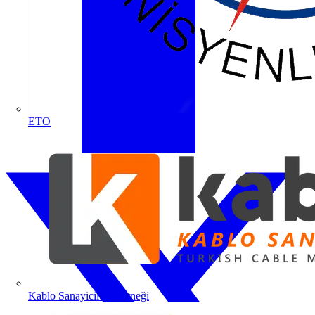
ETO
Kablo Sanayicileri Derneği