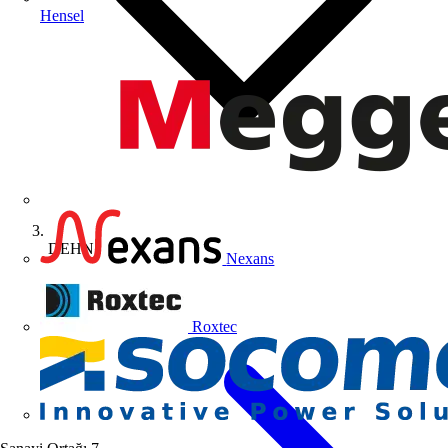
Hensel
DEHN
Nexans
Roxtec