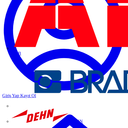
ABB
Giriş Yap
Kayıt Ol
DEHN