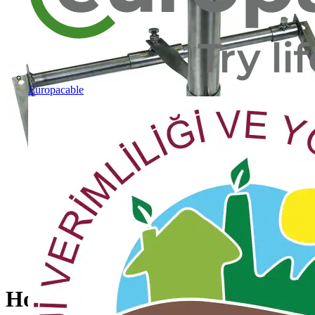
Europacable
Holder f. metal roofs f. spacing