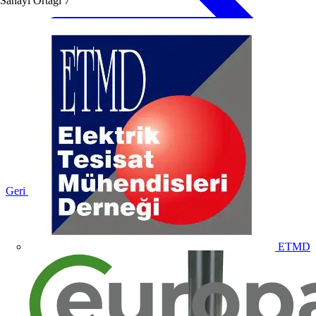
Sanayi Ortağı
7
Geri dön Ürünler
ETMD