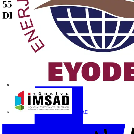
550-900mm w. tube 48mm f.
DEHNcon-H systems
İMSAD