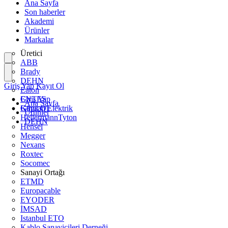
Ana Sayfa
Son haberler
Akademi
Ürünler
Markalar
Üretici
ABB
Brady
DEHN
Giriş Yap
Kayıt Ol
Eaton
ENTES
Giriş Yap
Ana Sayfa
Günsan Elektrik
Kayıt Ol
Ürünler
HellermannTyton
DEHN
Hensel
Megger
Nexans
Roxtec
Socomec
Sanayi Ortağı
ETMD
Europacable
EYODER
İMSAD
Istanbul ETO
Kablo Sanayicileri Derneği