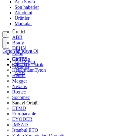
Ana Sayfa
Son haberler
Akademi
Ürünler
Markalar
Üretici
ABB
Brady
DEHN
Giriş Yap
Kayıt Ol
Eaton
ENTES
Giriş Yap
Ana Sayfa
Günsan Elektrik
Kayıt Ol
Ürünler
HellermannTyton
ABB
Hensel
Megger
Nexans
Roxtec
Socomec
Sanayi Ortağı
ETMD
Europacable
EYODER
İMSAD
Istanbul ETO
Kablo Sanayicileri Derneği