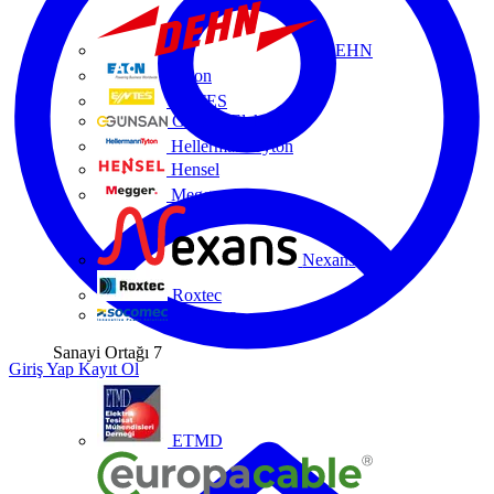
DEHN
Eaton
ENTES
Günsan Elektrik
HellermannTyton
Hensel
Megger
Nexans
Roxtec
Socomec
Sanayi Ortağı
7
Giriş Yap
Kayıt Ol
ETMD