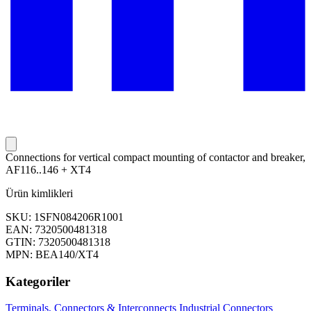
Connections for vertical compact mounting of contactor and breaker,
AF116..146 + XT4
Ürün kimlikleri
SKU: 1SFN084206R1001
EAN: 7320500481318
GTIN: 7320500481318
MPN: BEA140/XT4
Kategoriler
Terminals, Connectors & Interconnects
Industrial Connectors