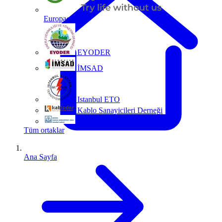
Europacable
EYODER
İMSAD
Istanbul ETO
Kablo Sanayicileri Derneği
MMO
Tüm ortaklar
Ana Sayfa