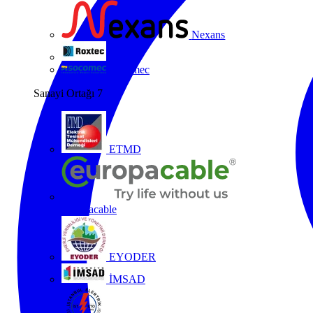
Nexans
Roxtec
Socomec
Sanayi Ortağı
7
ETMD
Europacable
EYODER
İMSAD