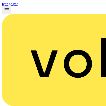
İçeriğe geç