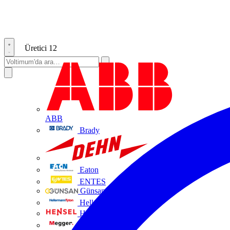
Üretici
12
ABB
Brady
DEHN
Eaton
ENTES
Günsan Elektrik
HellermannTyton
Hensel
Megger