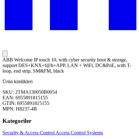
ABB Welcome IP touch 10, with cyber security boot & storage,
support DES+KNX+f@h+APP, LAN + WiFi, DC&PoE, with T-
loop, end strip, SM&FM, black
Ürün kimlikleri
SKU: 2TMA130050B0054
EAN: 6955891815155
GTIN: 6955891815155
MPN: H8237-4B
Kategoriler
Security & Access Control
Access Control Systems