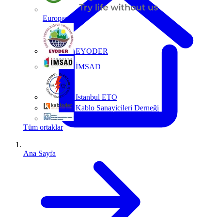
Europacable
EYODER
İMSAD
Istanbul ETO
Kablo Sanayicileri Derneği
MMO
Tüm ortaklar
Ana Sayfa