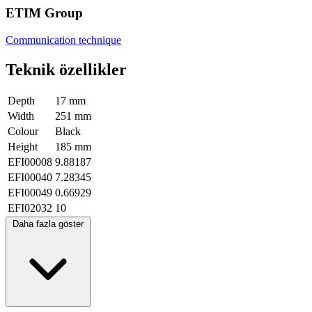
ETIM Group
Communication technique
Teknik özellikler
Depth
17 mm
Width
251 mm
Colour
Black
Height
185 mm
EFI00008
9.88187
EFI00040
7.28345
EFI00049
0.66929
EFI02032
10
Daha fazla göster