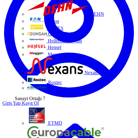
DEHN
Eaton
ENTES
Günsan Elektrik
HellermannTyton
Hensel
Megger
Nexans
Roxtec
Socomec
Sanayi Ortağı
7
Giriş Yap
Kayıt Ol
ETMD