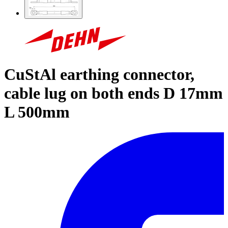
CuStAl earthing connector,
cable lug on both ends D 17mm
L 500mm