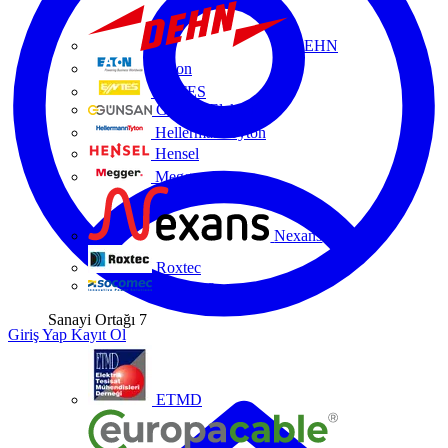
DEHN
Eaton
ENTES
Günsan Elektrik
HellermannTyton
Hensel
Megger
Nexans
Roxtec
Socomec
Sanayi Ortağı
7
Giriş Yap
Kayıt Ol
ETMD