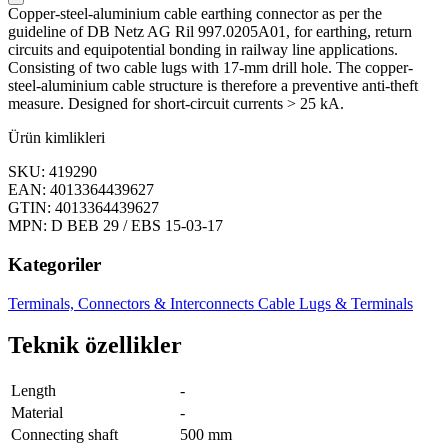
Copper-steel-aluminium cable earthing connector as per the
guideline of DB Netz AG Ril 997.0205A01, for earthing, return
circuits and equipotential bonding in railway line applications.
Consisting of two cable lugs with 17‑mm drill hole. The copper-
steel-aluminium cable structure is therefore a preventive anti-theft
measure. Designed for short-circuit currents > 25 kA.
Ürün kimlikleri
SKU: 419290
EAN: 4013364439627
GTIN: 4013364439627
MPN: D BEB 29 / EBS 15-03-17
Kategoriler
Terminals, Connectors & Interconnects
Cable Lugs & Terminals
Teknik özellikler
Length
-
Material
-
Connecting shaft
500 mm