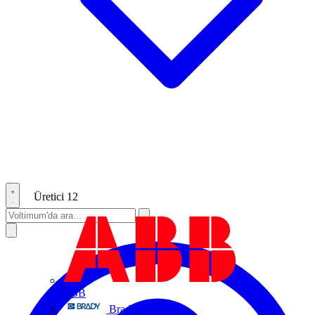
Üretici
12
ABB
Brady