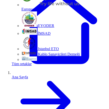
Europacable
EYODER
İMSAD
Istanbul ETO
Kablo Sanayicileri Derneği
MMO
Tüm ortaklar
Ana Sayfa