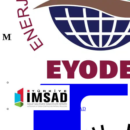
MP2-11G Pushbutton
İMSAD