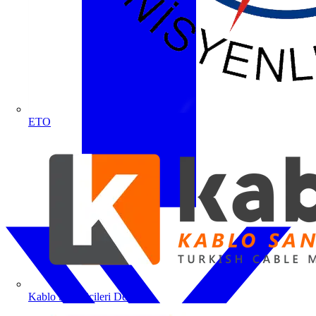
ETO
Kablo Sanayicileri Derneği