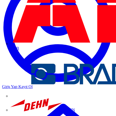
ABB
Giriş Yap
Kayıt Ol
DEHN