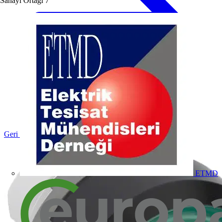
Sanayi Ortağı
7
Geri dön Ürünler
ETMD