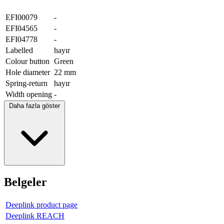
EFI00079
-
EFI04565
-
EFI04778
-
Labelled
hayır
Colour button
Green
Hole diameter
22 mm
Spring-return
hayır
Width opening
-
Daha fazla göster
Belgeler
Deeplink product page
Deeplink REACH