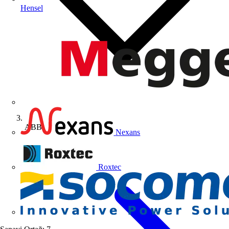
Hensel
ABB
Nexans
Roxtec