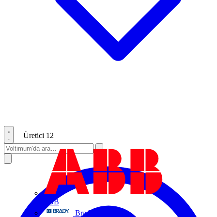
Üretici
12
ABB
Brady