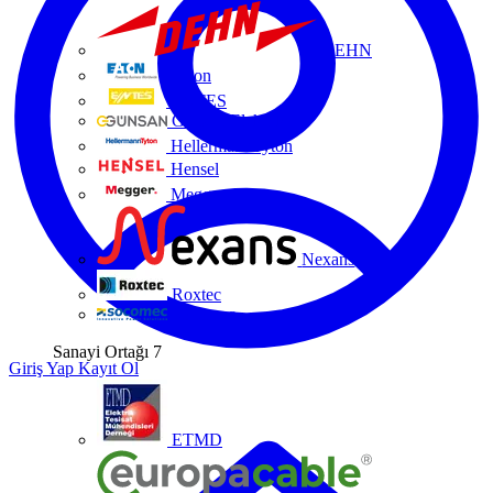
DEHN
Eaton
ENTES
Günsan Elektrik
HellermannTyton
Hensel
Megger
Nexans
Roxtec
Socomec
Sanayi Ortağı
7
Giriş Yap
Kayıt Ol
ETMD