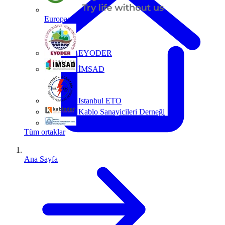
Europacable
EYODER
İMSAD
Istanbul ETO
Kablo Sanayicileri Derneği
MMO
Tüm ortaklar
Ana Sayfa