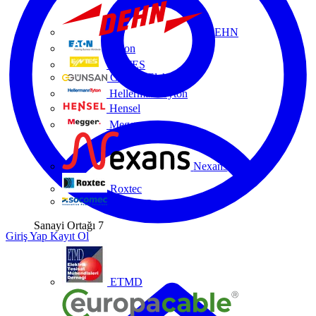
DEHN
Eaton
ENTES
Günsan Elektrik
HellermannTyton
Hensel
Megger
Nexans
Roxtec
Socomec
Sanayi Ortağı
7
Giriş Yap
Kayıt Ol
ETMD