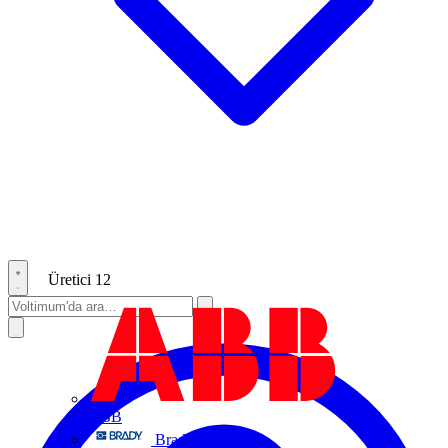
Üretici
12
ABB
Brady