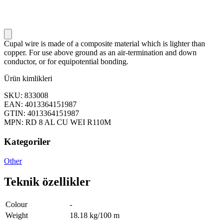
Cupal wire is made of a composite material which is lighter than
copper. For use above ground as an air-termination and down
conductor, or for equipotential bonding.
Ürün kimlikleri
SKU: 833008
EAN: 4013364151987
GTIN: 4013364151987
MPN: RD 8 AL CU WEI R110M
Kategoriler
Other
Teknik özellikler
Colour
-
Weight
18.18 kg/100 m