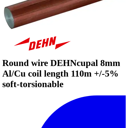
Round wire DEHNcupal 8mm
Al/Cu coil length 110m +/-5%
soft-torsionable