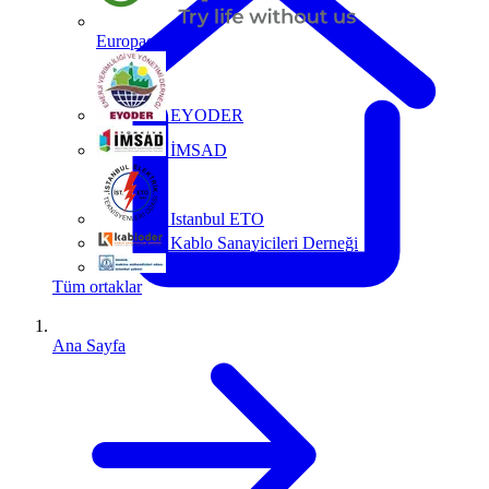
Europacable
EYODER
İMSAD
Istanbul ETO
Kablo Sanayicileri Derneği
MMO
Tüm ortaklar
Ana Sayfa