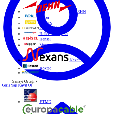
DEHN
Eaton
ENTES
Günsan Elektrik
HellermannTyton
Hensel
Megger
Nexans
Roxtec
Socomec
Sanayi Ortağı
7
Giriş Yap
Kayıt Ol
ETMD