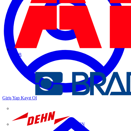
ABB
Giriş Yap
Kayıt Ol
DEHN