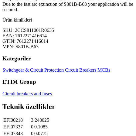
Due to the fast arc extinction of S801B-B63 your application will be
secured.
Ürün kimlikleri
SKU: 2CCS811001R0635
EAN: 7612271416614
GTIN: 7612271416614
MPN: S801B-B63
Kategoriler
Switchgear & Circuit Protection
Circuit Breakers
MCBs
ETIM Group
Circuit breakers and fuses
Teknik özellikler
EFI00218
3.248025
EFI07337
0|0.1085
EFI07343
0|0.0775