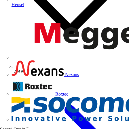
Hensel
ABB
Nexans
Roxtec