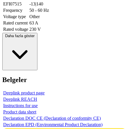
EFI07515
-13|140
Frequency
50 - 60 Hz
Voltage type
Other
Rated current
63 A
Rated voltage
230 V
Daha fazla göster
Belgeler
Deeplink product page
Deeplink REACH
Instructions for use
Product data sheet
Declaration DOC CE (Declaration of conformity CE)
Declaration EPD (Environmental Product Declaration)