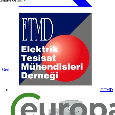
Sanayi Ortağı
7
Geri dön Ürünler
ETMD