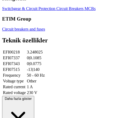
Switchgear & Circuit Protection
Circuit Breakers
MCBs
ETIM Group
Circuit breakers and fuses
Teknik özellikler
EFI00218
3.248025
EFI07337
0|0.1085
EFI07343
0|0.0775
EFI07515
-13|140
Frequency
50 - 60 Hz
Voltage type
Other
Rated current
1 A
Rated voltage
230 V
Daha fazla göster