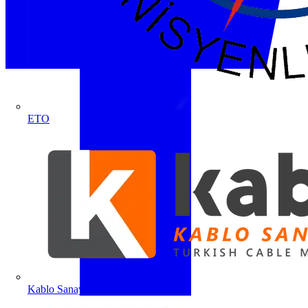
ETO
Kablo Sanayicileri Derneği