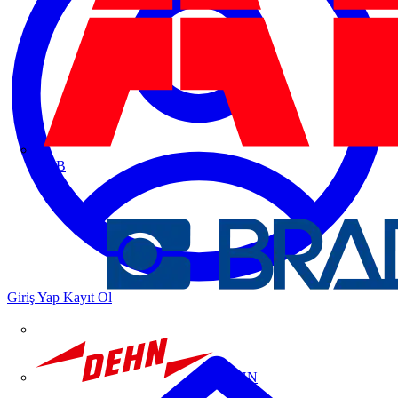
ABB
Giriş Yap
Kayıt Ol
DEHN