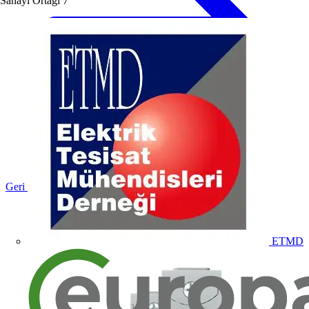
Sanayi Ortağı
7
Geri dön Ürünler
ETMD