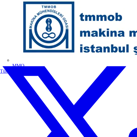
MMO
Tüm ortaklar