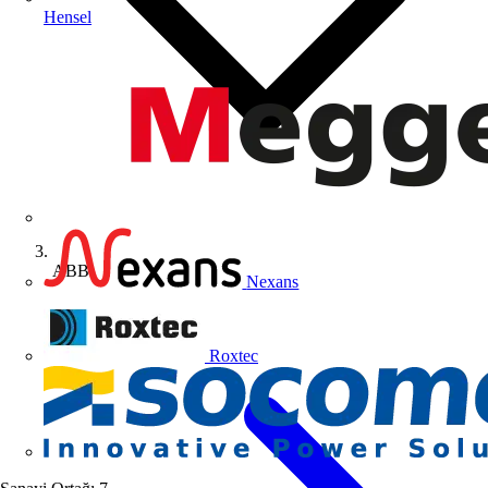
Hensel
ABB
Nexans
Roxtec