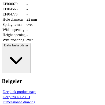
EFI00079
-
EFI04565
-
EFI04778
-
Hole diameter
22 mm
Spring-return
evet
Width opening
-
Height opening
-
With front ring
evet
Daha fazla göster
Belgeler
Deeplink product page
Deeplink REACH
Dimensioned drawing