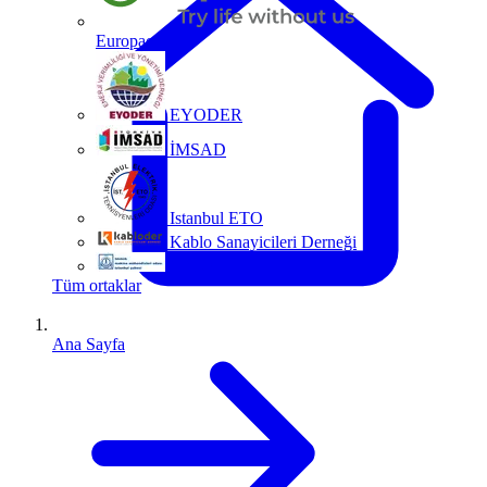
Europacable
EYODER
İMSAD
Istanbul ETO
Kablo Sanayicileri Derneği
MMO
Tüm ortaklar
Ana Sayfa