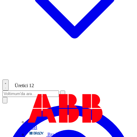
Üretici
12
ABB
Brady