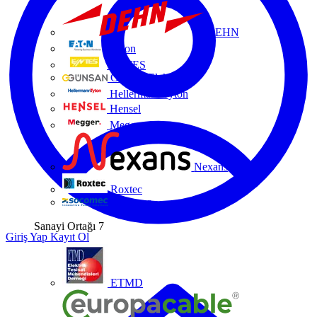
DEHN
Eaton
ENTES
Günsan Elektrik
HellermannTyton
Hensel
Megger
Nexans
Roxtec
Socomec
Sanayi Ortağı
7
Giriş Yap
Kayıt Ol
ETMD