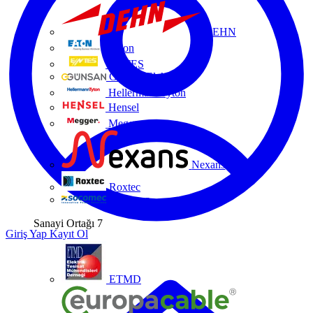
DEHN
Eaton
ENTES
Günsan Elektrik
HellermannTyton
Hensel
Megger
Nexans
Roxtec
Socomec
Sanayi Ortağı
7
Giriş Yap
Kayıt Ol
ETMD