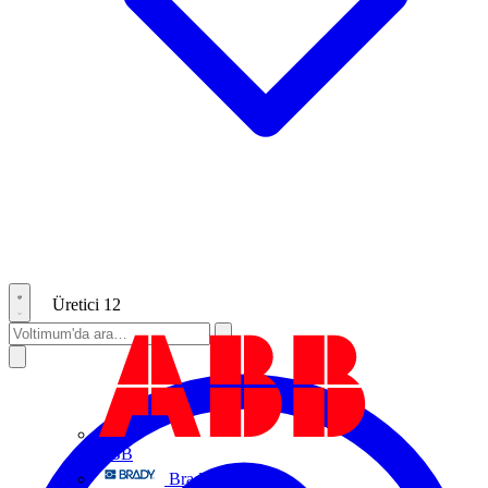
Üretici
12
ABB
Brady