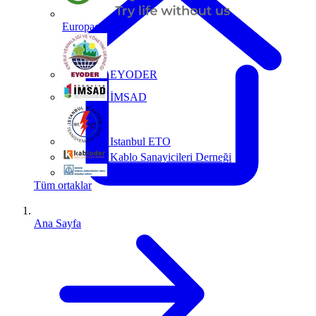
Europacable
EYODER
İMSAD
Istanbul ETO
Kablo Sanayicileri Derneği
MMO
Tüm ortaklar
Ana Sayfa