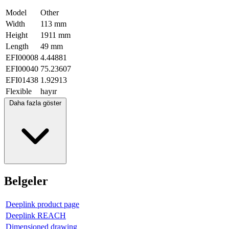
Model
Other
Width
113 mm
Height
1911 mm
Length
49 mm
EFI00008
4.44881
EFI00040
75.23607
EFI01438
1.92913
Flexible
hayır
Daha fazla göster
Belgeler
Deeplink product page
Deeplink REACH
Dimensioned drawing