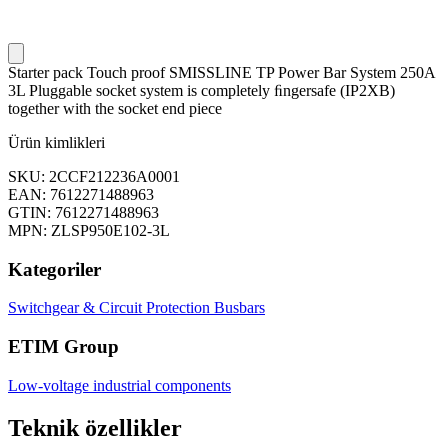
Starter pack Touch proof SMISSLINE TP Power Bar System 250A
3L Pluggable socket system is completely ﬁngersafe (IP2XB)
together with the socket end piece
Ürün kimlikleri
SKU: 2CCF212236A0001
EAN: 7612271488963
GTIN: 7612271488963
MPN: ZLSP950E102-3L
Kategoriler
Switchgear & Circuit Protection
Busbars
ETIM Group
Low-voltage industrial components
Teknik özellikler