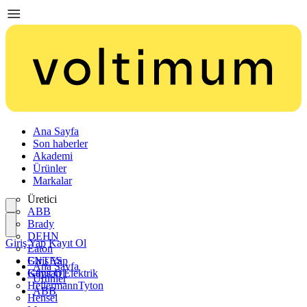
Ana Sayfa
Son haberler
Akademi
Ürünler
Markalar
Üretici
ABB
Brady
DEHN
Giriş Yap
Kayıt Ol
Eaton
ENTES
Giriş Yap
Ana Sayfa
Günsan Elektrik
Kayıt Ol
Ürünler
HellermannTyton
ABB
Hensel