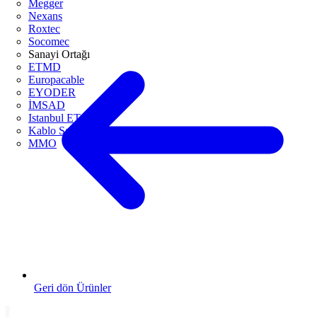
Megger
Nexans
Roxtec
Socomec
Sanayi Ortağı
ETMD
Europacable
EYODER
İMSAD
Istanbul ETO
Kablo Sanayicileri Derneği
MMO
Geri dön Ürünler