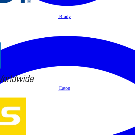
Brady
Eaton