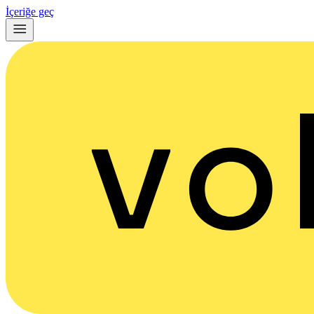
İçeriğe geç