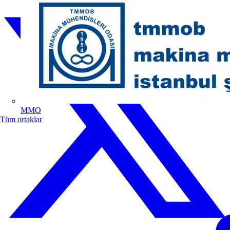
MMO
Tüm ortaklar