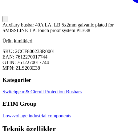
Auxilary busbar 40A LA, LB 5x2mm galvanic plated for
SMISSLINE TP-Touch proof system PLE38
Ürün kimlikleri
SKU: 2CCF800233R0001
EAN: 7612270017744
GTIN: 7612270017744
MPN: ZLS203E38
Kategoriler
Switchgear & Circuit Protection
Busbars
ETIM Group
Low-voltage industrial components
Teknik özellikler