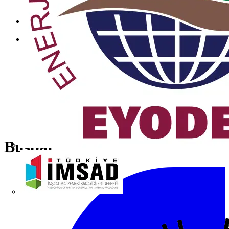
Busbar
İMSAD