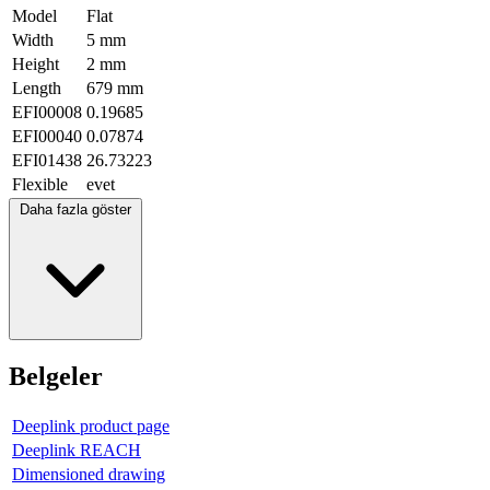
Model
Flat
Width
5 mm
Height
2 mm
Length
679 mm
EFI00008
0.19685
EFI00040
0.07874
EFI01438
26.73223
Flexible
evet
Daha fazla göster
Belgeler
Deeplink product page
Deeplink REACH
Dimensioned drawing