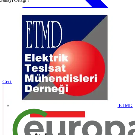
Sanayi Ortağı
7
Geri dön Ürünler
ETMD