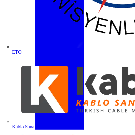
ETO
Kablo Sanayicileri Derneği