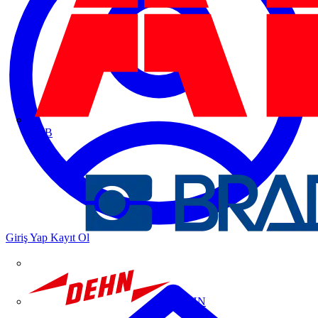
ABB
Giriş Yap
Kayıt Ol
DEHN