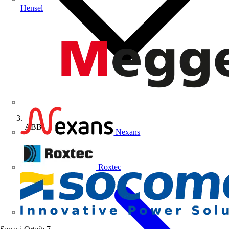
Hensel
ABB
Nexans
Roxtec