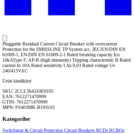
Pluggable Residual Current Circuit Breaker with overcurrent
Protection for the SMISSLINE TP System acc. IEC/EN/DIN EN
61009-1, EN/DIN EN 61009-2-1 Rated breaking capacity Icn
10kAType F; AP-R (high immunity) Tripping characteristic B Rated
current In 10A Rated sensitivity I Δn 0.03 Rated voltage Ue
240/415VAC
Ürün kimlikleri
SKU: 2CCL564310E0105
EAN: 7612271470999
GTIN: 7612271470999
MPN: FS403MK-B10/0.03
Kategoriler
Switchgear & Circuit Protection
Circuit Breakers
RCDs
RCBOs