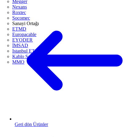
Megger
Nexans
Roxtec
Socomec
Sanayi Ortağı
ETMD
Europacable
EYODER
İMSAD
Istanbul ETO
Kablo Sanayicileri Derneği
MMO
Geri dön Ürünler