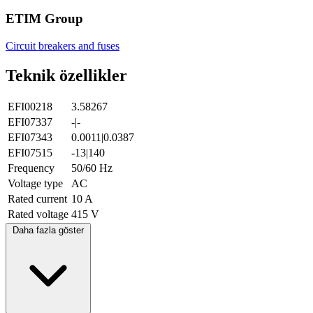
ETIM Group
Circuit breakers and fuses
Teknik özellikler
EFI00218
3.58267
EFI07337
-|-
EFI07343
0.0011|0.0387
EFI07515
-13|140
Frequency
50/60 Hz
Voltage type
AC
Rated current
10 A
Rated voltage
415 V
Daha fazla göster