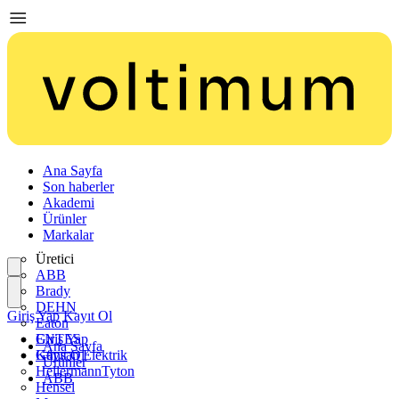
Ana Sayfa
Son haberler
Akademi
Ürünler
Markalar
Üretici
ABB
Brady
DEHN
Giriş Yap
Kayıt Ol
Eaton
ENTES
Giriş Yap
Ana Sayfa
Günsan Elektrik
Kayıt Ol
Ürünler
HellermannTyton
ABB
Hensel