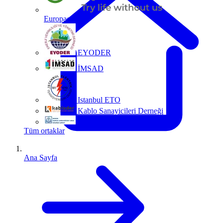
Europacable
EYODER
İMSAD
Istanbul ETO
Kablo Sanayicileri Derneği
MMO
Tüm ortaklar
Ana Sayfa