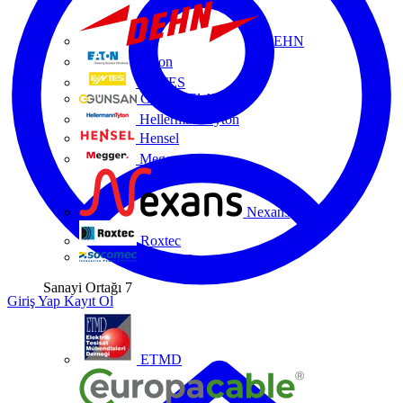
DEHN
Eaton
ENTES
Günsan Elektrik
HellermannTyton
Hensel
Megger
Nexans
Roxtec
Socomec
Sanayi Ortağı
7
Giriş Yap
Kayıt Ol
ETMD