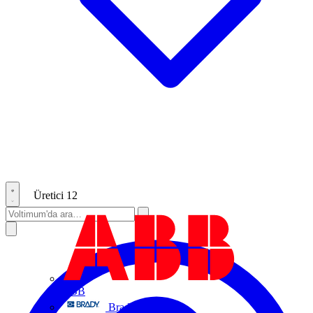
Üretici
12
ABB
Brady