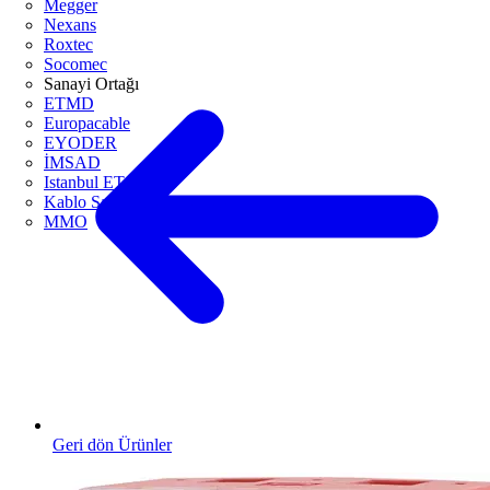
Megger
Nexans
Roxtec
Socomec
Sanayi Ortağı
ETMD
Europacable
EYODER
İMSAD
Istanbul ETO
Kablo Sanayicileri Derneği
MMO
Geri dön Ürünler