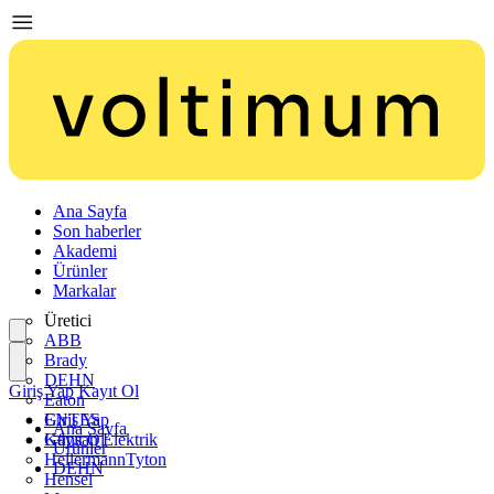
Ana Sayfa
Son haberler
Akademi
Ürünler
Markalar
Üretici
ABB
Brady
DEHN
Giriş Yap
Kayıt Ol
Eaton
ENTES
Giriş Yap
Ana Sayfa
Günsan Elektrik
Kayıt Ol
Ürünler
HellermannTyton
DEHN
Hensel