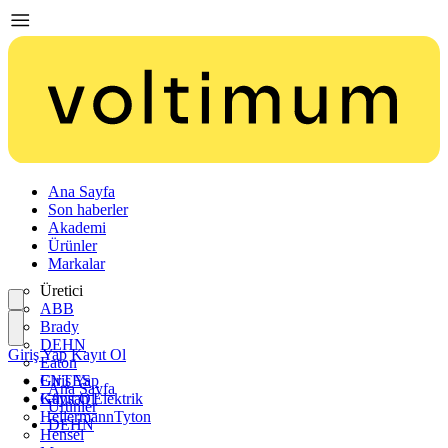
Ana Sayfa
Son haberler
Akademi
Ürünler
Markalar
Üretici
ABB
Brady
DEHN
Giriş Yap
Kayıt Ol
Eaton
ENTES
Giriş Yap
Ana Sayfa
Günsan Elektrik
Kayıt Ol
Ürünler
HellermannTyton
DEHN
Hensel