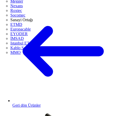
Megger
Nexans
Roxtec
Socomec
Sanayi Ortağı
ETMD
Europacable
EYODER
İMSAD
Istanbul ETO
Kablo Sanayicileri Derneği
MMO
Geri dön Ürünler