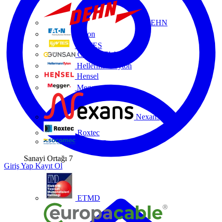
DEHN
Eaton
ENTES
Günsan Elektrik
HellermannTyton
Hensel
Megger
Nexans
Roxtec
Socomec
Sanayi Ortağı
7
Giriş Yap
Kayıt Ol
ETMD