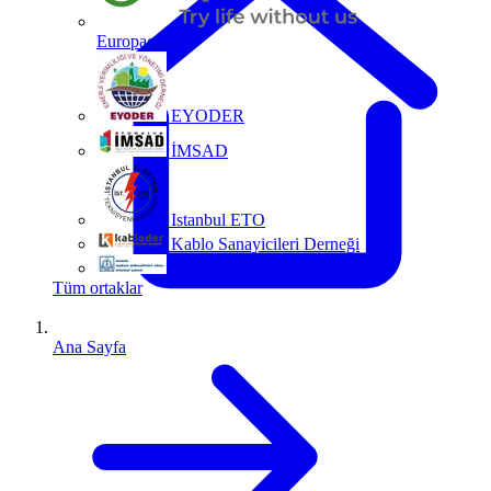
Europacable
EYODER
İMSAD
Istanbul ETO
Kablo Sanayicileri Derneği
MMO
Tüm ortaklar
Ana Sayfa