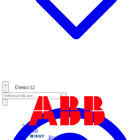
Üretici
12
ABB
Brady