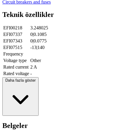
Circuit breakers and fuses
Teknik özellikler
EFI00218
3.248025
EFI07337
0|0.1085
EFI07343
0|0.0775
EFI07515
-13|140
Frequency
Voltage type
Other
Rated current
2 A
Rated voltage
-
Daha fazla göster
Belgeler