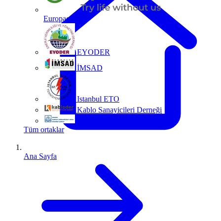
Europacable
EYODER
İMSAD
Istanbul ETO
Kablo Sanayicileri Derneği
MMO
Tüm ortaklar
Ana Sayfa