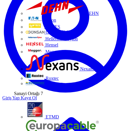
DEHN
Eaton
ENTES
Günsan Elektrik
HellermannTyton
Hensel
Megger
Nexans
Roxtec
Socomec
Sanayi Ortağı
7
Giriş Yap
Kayıt Ol
ETMD