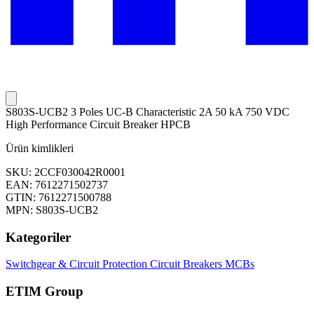
S803S-UCB2 3 Poles UC-B Characteristic 2A 50 kA 750 VDC
High Performance Circuit Breaker HPCB
Ürün kimlikleri
SKU: 2CCF030042R0001
EAN: 7612271502737
GTIN: 7612271500788
MPN: S803S-UCB2
Kategoriler
Switchgear & Circuit Protection
Circuit Breakers
MCBs
ETIM Group