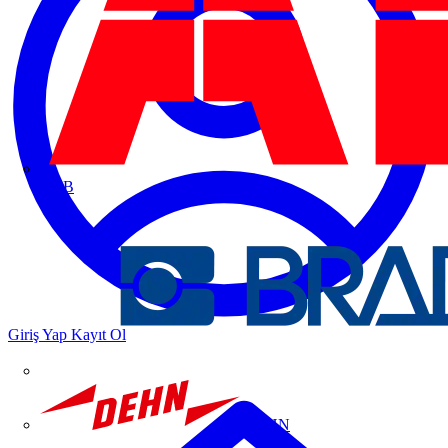
ABB
Giriş Yap
Kayıt Ol
DEHN