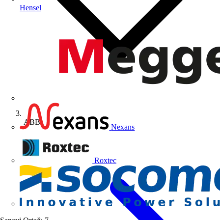
Hensel
ABB
Nexans
Roxtec