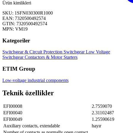
Ürün kimlikleri
SKU: 1SFN030300R1000
EAN: 7320500492574
GTIN: 7320500492574
MPN: VM19
Kategoriler
Switchgear & Circuit Protection
Switchgear
Low Voltage
Switchgear
Contactors & Motor Starters
ETIM Group
Low-voltage industrial components
Teknik özellikler
EFI00008
2.7559070
EFI00040
2.31102487
EFI00049
1.25590619
Auxiliary contacts, extendable
hayır
Number of contacts as normally open contact