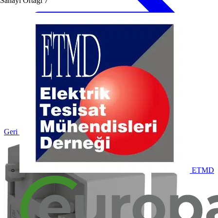
Sanayi Ortağı
7
Geri dön Ürünler
ETMD