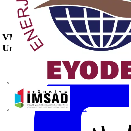
VM19 Mechanical Interlock
Unit
İMSAD