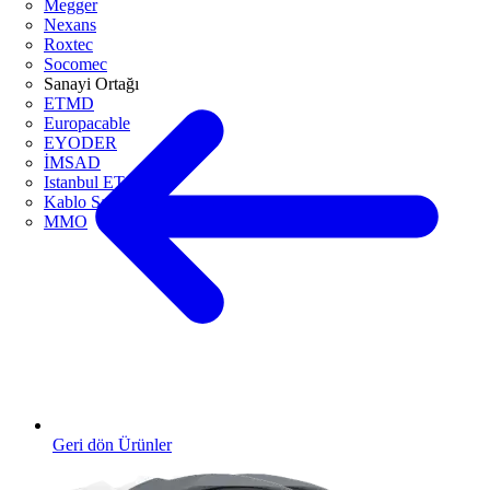
Megger
Nexans
Roxtec
Socomec
Sanayi Ortağı
ETMD
Europacable
EYODER
İMSAD
Istanbul ETO
Kablo Sanayicileri Derneği
MMO
Geri dön Ürünler