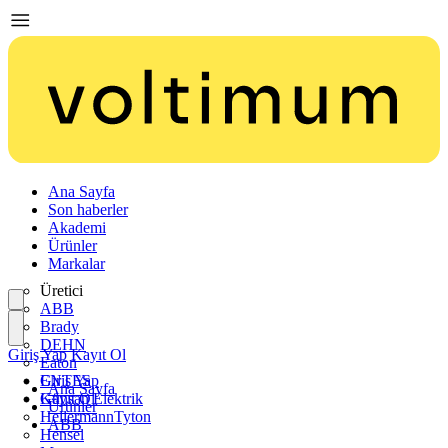
Ana Sayfa
Son haberler
Akademi
Ürünler
Markalar
Üretici
ABB
Brady
DEHN
Giriş Yap
Kayıt Ol
Eaton
ENTES
Giriş Yap
Ana Sayfa
Günsan Elektrik
Kayıt Ol
Ürünler
HellermannTyton
ABB
Hensel