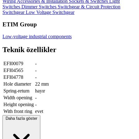
Wiring Accessories & Installation
Sockets & Switches
Light
Switches
Dimmer Switches
Switchgear & Circuit Protection
Switchgear
Low Voltage Switchgear
ETIM Group
Low-voltage industrial components
Teknik özellikler
EFI00079
-
EFI04565
-
EFI04778
-
Hole diameter
22 mm
Spring-return
hayır
Width opening
-
Height opening
-
With front ring
evet
Daha fazla göster