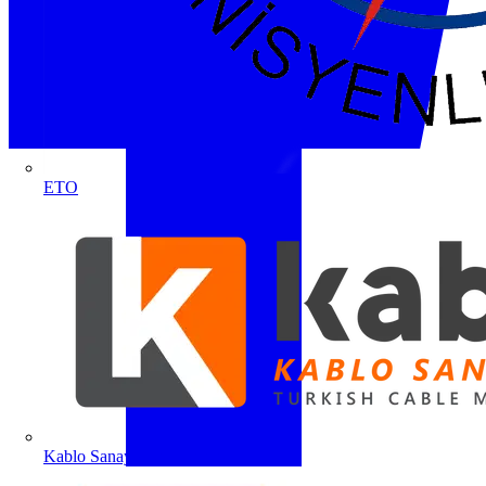
ETO
Kablo Sanayicileri Derneği