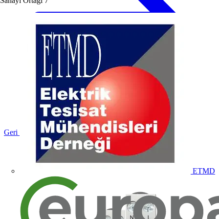
Sanayi Ortağı
7
Geri dön Ürünler
ETMD