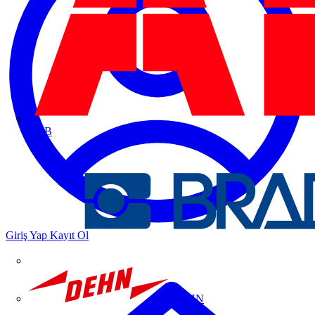
ABB
Giriş Yap
Kayıt Ol
DEHN