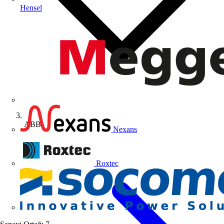
Hensel
ABB
Nexans
Roxtec