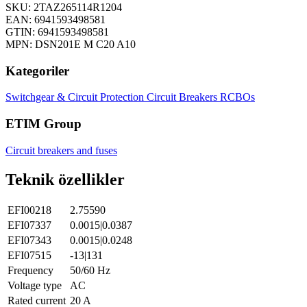
SKU: 2TAZ265114R1204
EAN: 6941593498581
GTIN: 6941593498581
MPN: DSN201E M C20 A10
Kategoriler
Switchgear & Circuit Protection
Circuit Breakers
RCBOs
ETIM Group
Circuit breakers and fuses
Teknik özellikler
EFI00218
2.75590
EFI07337
0.0015|0.0387
EFI07343
0.0015|0.0248
EFI07515
-13|131
Frequency
50/60 Hz
Voltage type
AC
Rated current
20 A