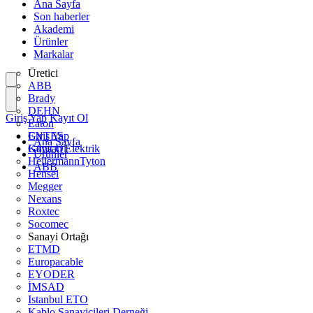
Ana Sayfa
Son haberler
Akademi
Ürünler
Markalar
Üretici
ABB
Brady
DEHN
Giriş Yap
Kayıt Ol
Eaton
ENTES
Giriş Yap
Ana Sayfa
Günsan Elektrik
Kayıt Ol
Ürünler
HellermannTyton
ABB
Hensel
Megger
Nexans
Roxtec
Socomec
Sanayi Ortağı
ETMD
Europacable
EYODER
İMSAD
Istanbul ETO
Kablo Sanayicileri Derneği