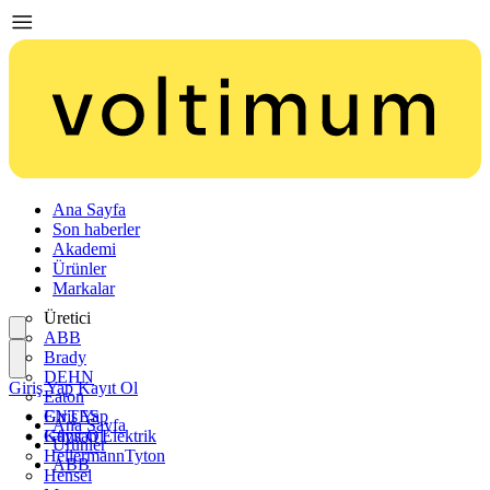
Ana Sayfa
Son haberler
Akademi
Ürünler
Markalar
Üretici
ABB
Brady
DEHN
Giriş Yap
Kayıt Ol
Eaton
ENTES
Giriş Yap
Ana Sayfa
Günsan Elektrik
Kayıt Ol
Ürünler
HellermannTyton
ABB
Hensel