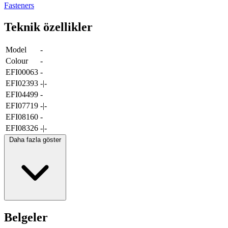
Fasteners
Teknik özellikler
Model
-
Colour
-
EFI00063
-
EFI02393
-|-
EFI04499
-
EFI07719
-|-
EFI08160
-
EFI08326
-|-
Daha fazla göster
Belgeler