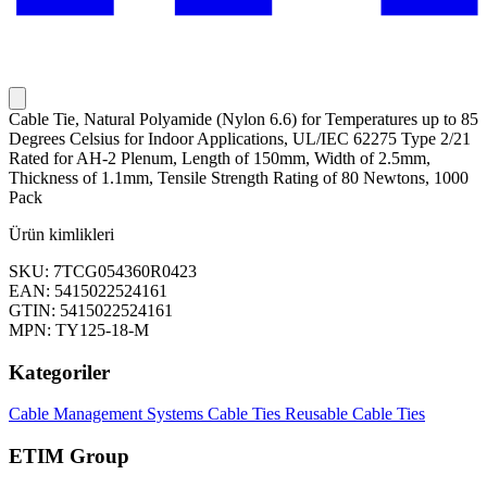
Cable Tie, Natural Polyamide (Nylon 6.6) for Temperatures up to 85
Degrees Celsius for Indoor Applications, UL/IEC 62275 Type 2/21
Rated for AH-2 Plenum, Length of 150mm, Width of 2.5mm,
Thickness of 1.1mm, Tensile Strength Rating of 80 Newtons, 1000
Pack
Ürün kimlikleri
SKU: 7TCG054360R0423
EAN: 5415022524161
GTIN: 5415022524161
MPN: TY125-18-M
Kategoriler
Cable Management Systems
Cable Ties
Reusable Cable Ties
ETIM Group