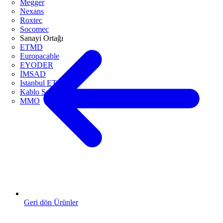
Megger
Nexans
Roxtec
Socomec
Sanayi Ortağı
ETMD
Europacable
EYODER
İMSAD
Istanbul ETO
Kablo Sanayicileri Derneği
MMO
Geri dön Ürünler