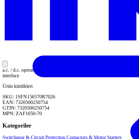
a.c. / d.c. operated wide range contactor coil with electronic
interface
Ürün kimlikleri
SKU: 1SFN156570R7026
EAN: 7320500250754
GTIN: 7320500250754
MPN: ZAF1650-70
Kategoriler
Switchgear & Circuit Protection
Contactors & Motor Starters