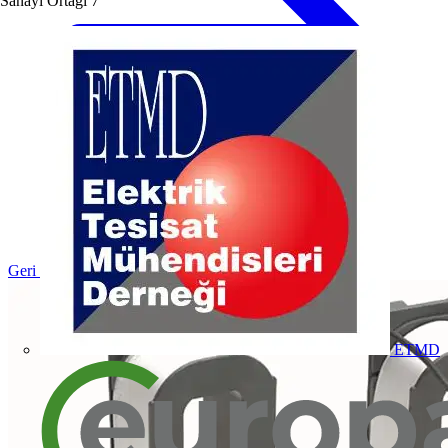
Sanayi Ortağı
7
Geri dön Ürünler
ETMD