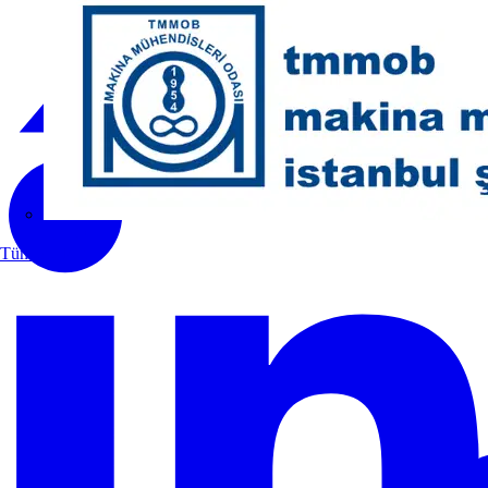
MMO
Tüm ortaklar