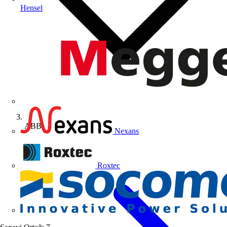
Hensel
ABB
Nexans
Roxtec