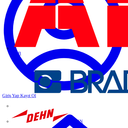
ABB
Giriş Yap
Kayıt Ol
DEHN