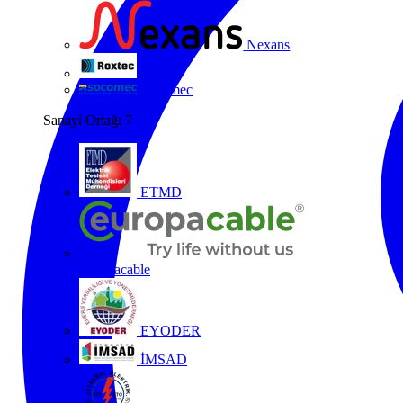
Nexans
Roxtec
Socomec
Sanayi Ortağı
7
ETMD
Europacable
EYODER
İMSAD