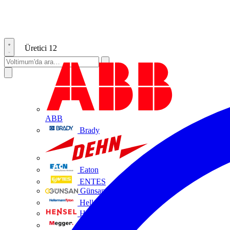
Üretici
12
ABB
Brady
DEHN
Eaton
ENTES
Günsan Elektrik
HellermannTyton
Hensel
Megger