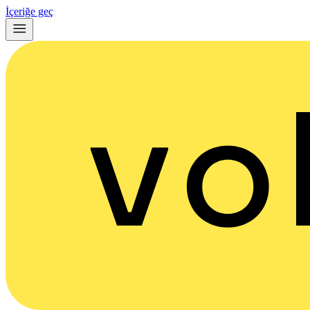
İçeriğe geç