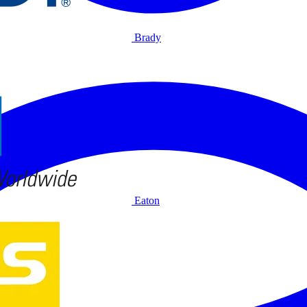
Brady
Eaton