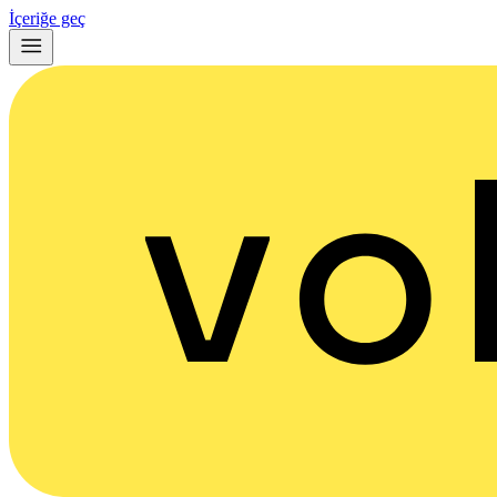
İçeriğe geç