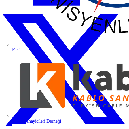
ETO
Kablo Sanayicileri Derneği