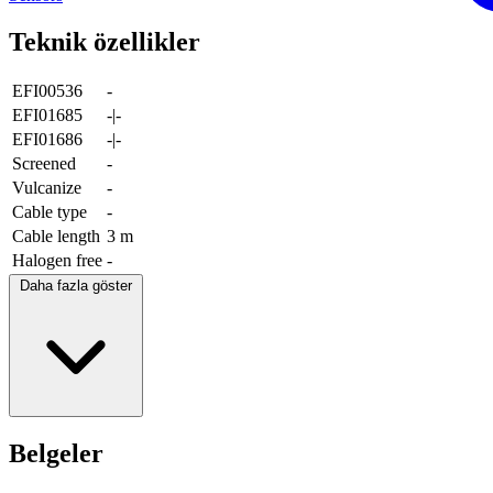
Teknik özellikler
EFI00536
-
EFI01685
-|-
EFI01686
-|-
Screened
-
Vulcanize
-
Cable type
-
Cable length
3 m
Halogen free
-
Daha fazla göster
Belgeler