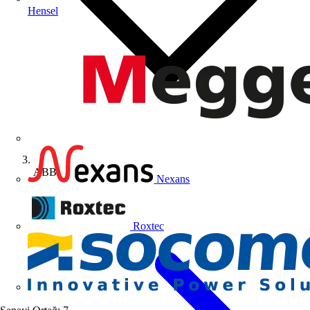
Hensel
ABB
Nexans
Roxtec