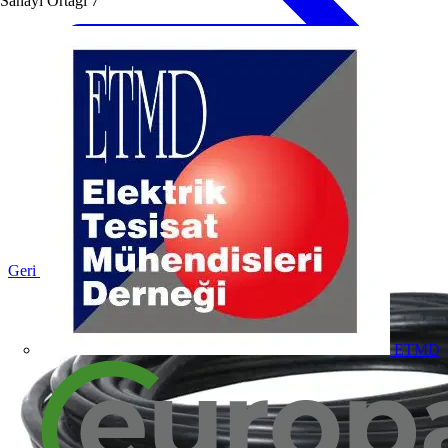
Sanayi Ortağı
7
Geri dön Ürünler
ETMD