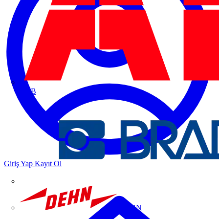
ABB
Giriş Yap
Kayıt Ol
DEHN