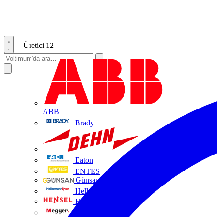
Üretici
12
ABB
Brady
DEHN
Eaton
ENTES
Günsan Elektrik
HellermannTyton
Hensel
Megger