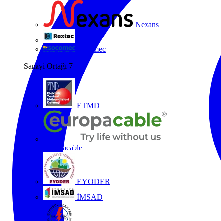
Nexans
Roxtec
Socomec
Sanayi Ortağı
7
ETMD
Europacable
EYODER
İMSAD