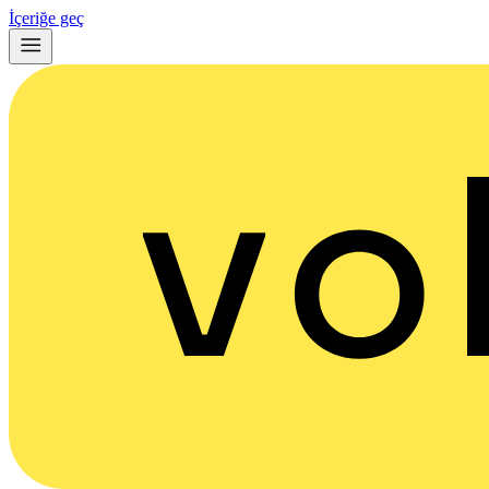
İçeriğe geç