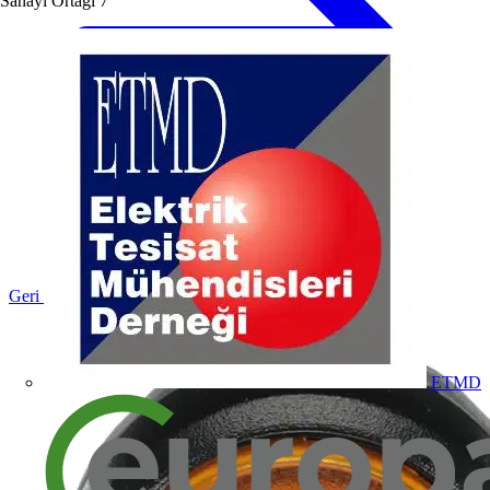
Sanayi Ortağı
7
Geri dön Ürünler
ETMD