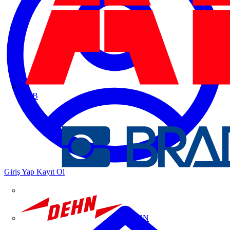
ABB
Giriş Yap
Kayıt Ol
DEHN