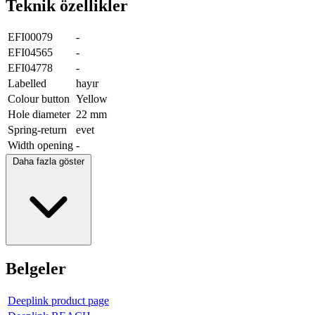
Teknik özellikler
EFI00079
-
EFI04565
-
EFI04778
-
Labelled
hayır
Colour button
Yellow
Hole diameter
22 mm
Spring-return
evet
Width opening
-
Daha fazla göster
Belgeler
Deeplink product page