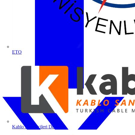
ETO
Kablo Sanayicileri Derneği