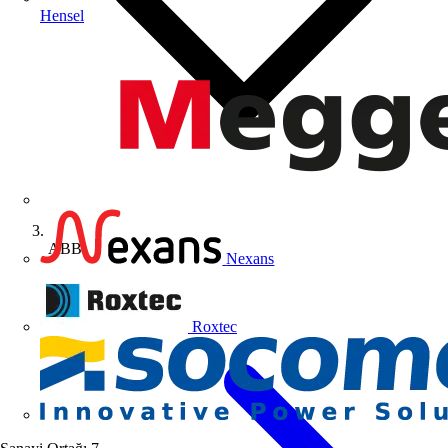
Hensel
ABB
Nexans
Roxtec