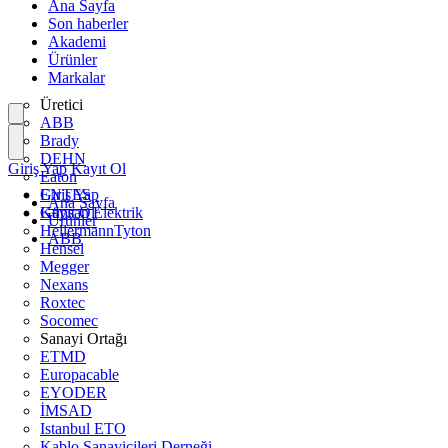
Ana Sayfa
Son haberler
Akademi
Ürünler
Markalar
Üretici
ABB
Brady
DEHN
Giriş Yap
Kayıt Ol
Eaton
ENTES
Giriş Yap
Ana Sayfa
Günsan Elektrik
Kayıt Ol
Ürünler
HellermannTyton
ABB
Hensel
Megger
Nexans
Roxtec
Socomec
Sanayi Ortağı
ETMD
Europacable
EYODER
İMSAD
Istanbul ETO
Kablo Sanayicileri Derneği