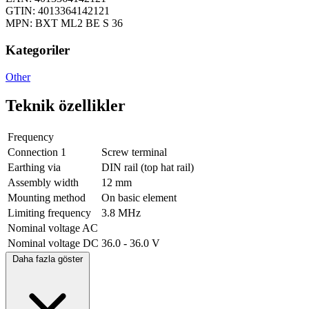
GTIN: 4013364142121
MPN: BXT ML2 BE S 36
Kategoriler
Other
Teknik özellikler
Frequency
Connection 1
Screw terminal
Earthing via
DIN rail (top hat rail)
Assembly width
12 mm
Mounting method
On basic element
Limiting frequency
3.8 MHz
Nominal voltage AC
Nominal voltage DC
36.0 - 36.0 V
Daha fazla göster