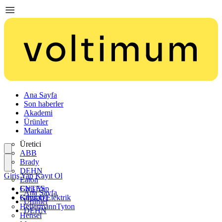
Ana Sayfa
Son haberler
Akademi
Ürünler
Markalar
Üretici
ABB
Brady
DEHN
Giriş Yap
Kayıt Ol
Eaton
ENTES
Giriş Yap
Ana Sayfa
Günsan Elektrik
Kayıt Ol
Ürünler
HellermannTyton
DEHN
Hensel