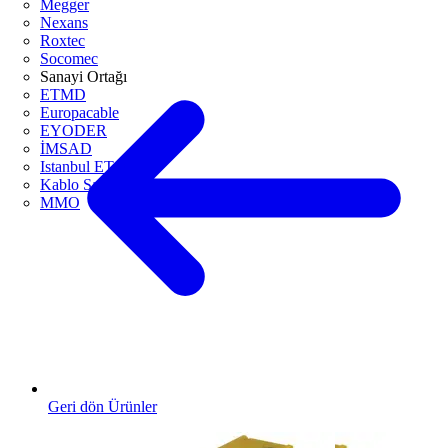
Megger
Nexans
Roxtec
Socomec
Sanayi Ortağı
ETMD
Europacable
EYODER
İMSAD
Istanbul ETO
Kablo Sanayicileri Derneği
MMO
Geri dön Ürünler