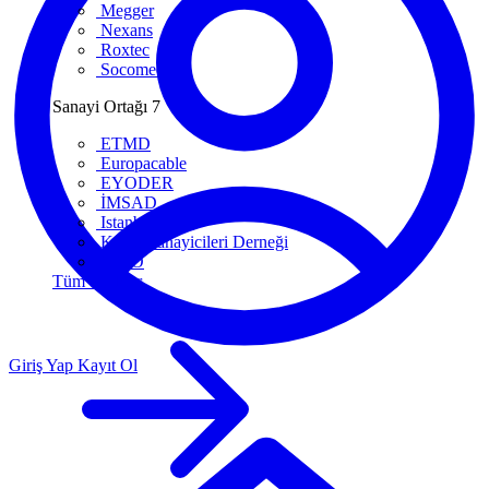
Megger
Nexans
Roxtec
Socomec
Sanayi Ortağı
7
ETMD
Europacable
EYODER
İMSAD
Istanbul ETO
Kablo Sanayicileri Derneği
MMO
Tüm ortaklar
Giriş Yap
Kayıt Ol