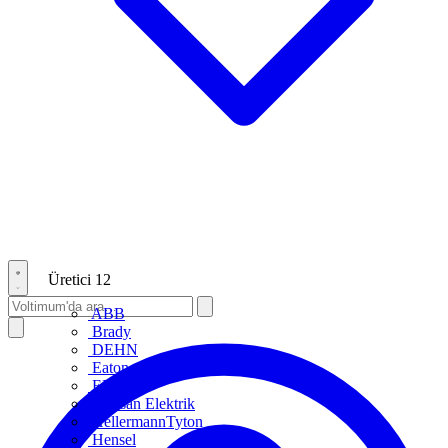
Üretici
12
ABB
Brady
DEHN
Eaton
ENTES
Günsan Elektrik
HellermannTyton
Hensel