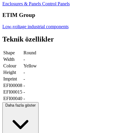
Enclosures & Panels
Control Panels
ETIM Group
Low-voltage industrial components
Teknik özellikler
Shape
Round
Width
-
Colour
Yellow
Height
-
Imprint
-
EFI00008
-
EFI00015
-
EFI00040
-
Daha fazla göster