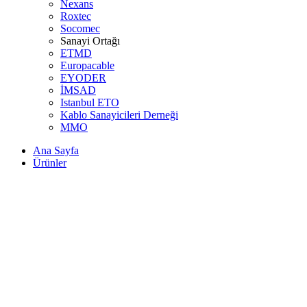
Nexans
Roxtec
Socomec
Sanayi Ortağı
ETMD
Europacable
EYODER
İMSAD
Istanbul ETO
Kablo Sanayicileri Derneği
MMO
Ana Sayfa
Ürünler