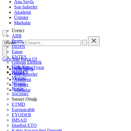
Ana Sayfa
Son haberler
Akademi
Ürünler
Markalar
Üretici
ABB
Brady
DEHN
Eaton
ENTES
Giriş Yap
Kayıt Ol
Günsan Elektrik
Giriş Yap
HellermannTyton
Ana Sayfa
Kayıt Ol
Hensel
Son haberler
Megger
Akademi
Nexans
Ürünler
Roxtec
Markalar
Socomec
Sanayi Ortağı
ETMD
Europacable
EYODER
İMSAD
Istanbul ETO
Kablo Sanayicileri Derneği