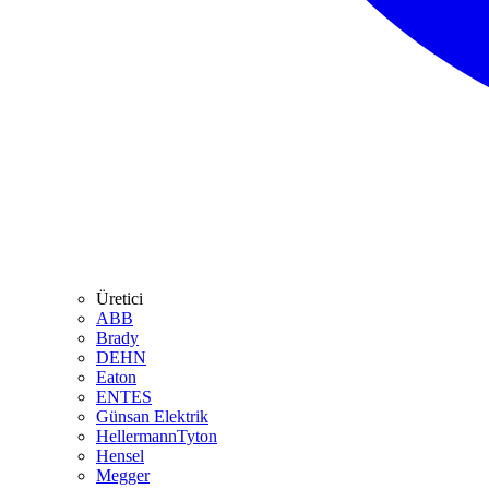
Üretici
ABB
Brady
DEHN
Eaton
ENTES
Günsan Elektrik
HellermannTyton
Hensel
Megger