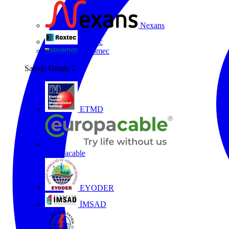
Nexans
Roxtec
Socomec
Sanayi Ortağı
7
ETMD
Europacable
EYODER
İMSAD