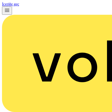
İçeriğe geç