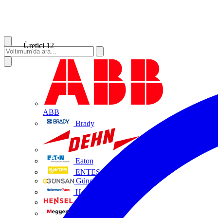
Üretici
12
ABB
Brady
DEHN
Eaton
ENTES
Günsan Elektrik
HellermannTyton
Hensel
Megger