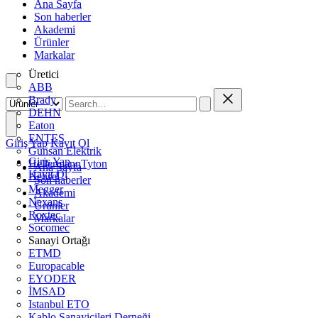
Ana Sayfa
Son haberler
Akademi
Ürünler
Markalar
Üretici
ABB
Brady
DEHN
Eaton
ENTES
Giriş Yap
Kayıt Ol
Günsan Elektrik
Giriş Yap
HellermannTyton
Ana Sayfa
Kayıt Ol
Hensel
Son haberler
Megger
Akademi
Nexans
Ürünler
Roxtec
Markalar
Socomec
Sanayi Ortağı
ETMD
Europacable
EYODER
İMSAD
Istanbul ETO
Kablo Sanayicileri Derneği