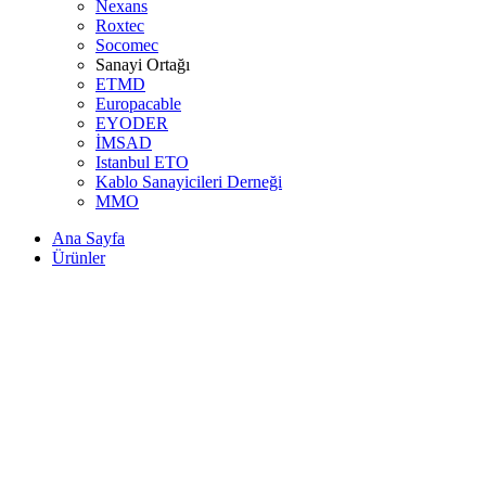
Nexans
Roxtec
Socomec
Sanayi Ortağı
ETMD
Europacable
EYODER
İMSAD
Istanbul ETO
Kablo Sanayicileri Derneği
MMO
Ana Sayfa
Ürünler