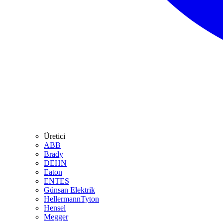
Üretici
ABB
Brady
DEHN
Eaton
ENTES
Günsan Elektrik
HellermannTyton
Hensel
Megger