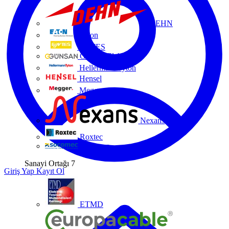
DEHN
Eaton
ENTES
Günsan Elektrik
HellermannTyton
Hensel
Megger
Nexans
Roxtec
Socomec
Sanayi Ortağı
7
Giriş Yap
Kayıt Ol
ETMD