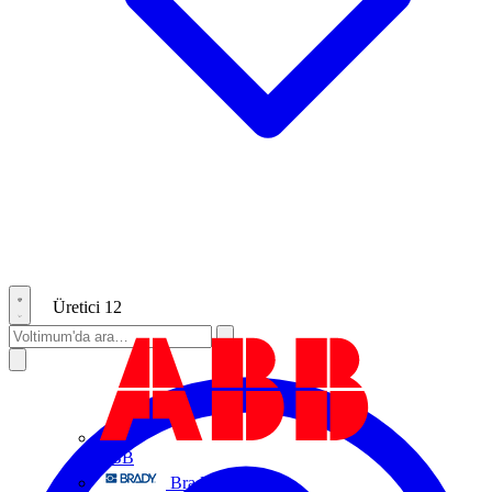
Üretici
12
ABB
Brady