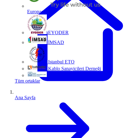
Europacable
EYODER
İMSAD
Istanbul ETO
Kablo Sanayicileri Derneği
MMO
Tüm ortaklar
Ana Sayfa