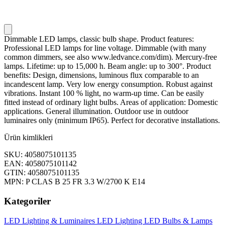
Dimmable LED lamps, classic bulb shape. Product features:
Professional LED lamps for line voltage. Dimmable (with many
common dimmers, see also www.ledvance.com/dim). Mercury-free
lamps. Lifetime: up to 15,000 h. Beam angle: up to 300°. Product
benefits: Design, dimensions, luminous flux comparable to an
incandescent lamp. Very low energy consumption. Robust against
vibrations. Instant 100 % light, no warm-up time. Can be easily
fitted instead of ordinary light bulbs. Areas of application: Domestic
applications. General illumination. Outdoor use in outdoor
luminaires only (minimum IP65). Perfect for decorative installations.
Ürün kimlikleri
SKU: 4058075101135
EAN: 4058075101142
GTIN: 4058075101135
MPN: P CLAS B 25 FR 3.3 W/2700 K E14
Kategoriler
LED Lighting & Luminaires
LED Lighting
LED Bulbs & Lamps