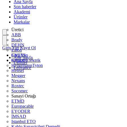
Ana Sayfa
Son haberler
Akademi
Ürünler
Markalar
Üretici
ABB
Brady
DEHN
Giriş Yap
Kayıt Ol
Eaton
ENTES
Giriş Yap
Ana Sayfa
Günsan Elektrik
Kayıt Ol
Ürünler
HellermannTyton
Ledvance
Hensel
Megger
Nexans
Roxtec
Socomec
Sanayi Ortağı
ETMD
Europacable
EYODER
İMSAD
Istanbul ETO
Kablo Sanayicileri Derneği