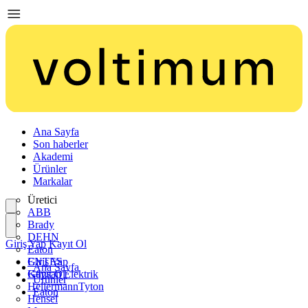
Ana Sayfa
Son haberler
Akademi
Ürünler
Markalar
Üretici
ABB
Brady
DEHN
Giriş Yap
Kayıt Ol
Eaton
ENTES
Giriş Yap
Ana Sayfa
Günsan Elektrik
Kayıt Ol
Ürünler
HellermannTyton
Eaton
Hensel