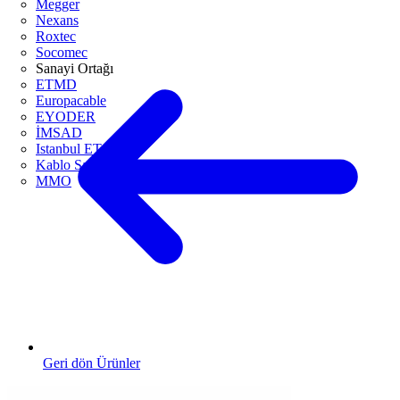
Megger
Nexans
Roxtec
Socomec
Sanayi Ortağı
ETMD
Europacable
EYODER
İMSAD
Istanbul ETO
Kablo Sanayicileri Derneği
MMO
Geri dön Ürünler