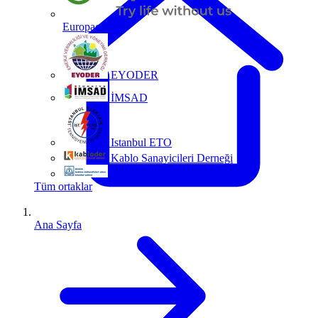
Europacable
EYODER
İMSAD
Istanbul ETO
Kablo Sanayicileri Derneği
MMO
Tüm ortaklar
Ana Sayfa