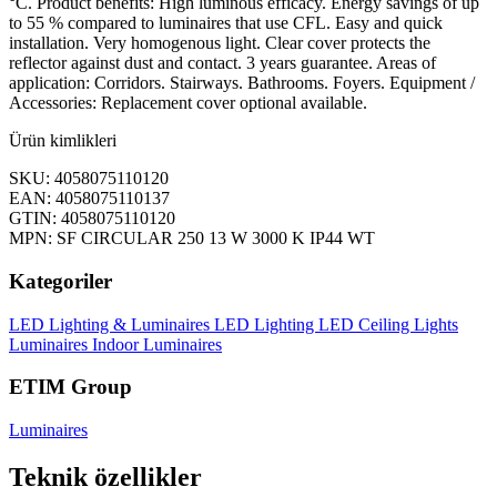
°C. Product benefits: High luminous efficacy. Energy savings of up
to 55 % compared to luminaires that use CFL. Easy and quick
installation. Very homogenous light. Clear cover protects the
reflector against dust and contact. 3 years guarantee. Areas of
application: Corridors. Stairways. Bathrooms. Foyers. Equipment /
Accessories: Replacement cover optional available.
Ürün kimlikleri
SKU: 4058075110120
EAN: 4058075110137
GTIN: 4058075110120
MPN: SF CIRCULAR 250 13 W 3000 K IP44 WT
Kategoriler
LED Lighting & Luminaires
LED Lighting
LED Ceiling Lights
Luminaires
Indoor Luminaires
ETIM Group
Luminaires
Teknik özellikler