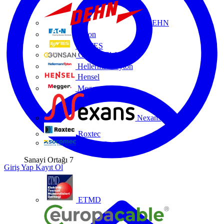
DEHN
Eaton
ENTES
Günsan Elektrik
HellermannTyton
Hensel
Megger
Nexans
Roxtec
Socomec
Sanayi Ortağı
7
Giriş Yap
Kayıt Ol
ETMD