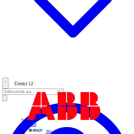
Üretici
12
ABB
Brady