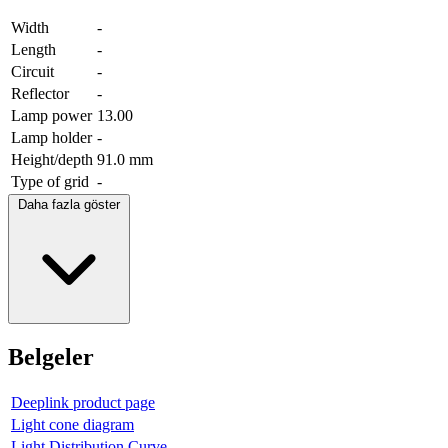
Width
-
Length
-
Circuit
-
Reflector
-
Lamp power
13.00
Lamp holder
-
Height/depth
91.0 mm
Type of grid
-
Daha fazla göster
Belgeler
Deeplink product page
Light cone diagram
Light Distribution Curve