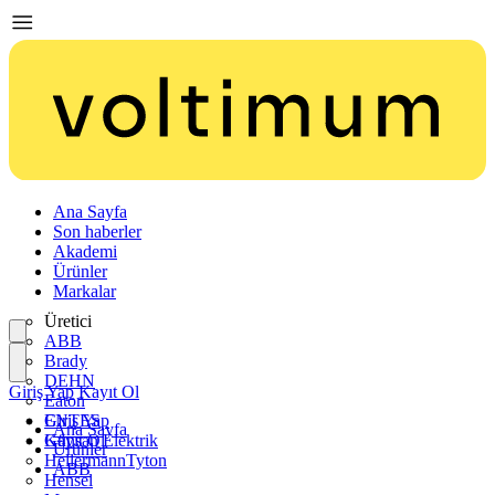
Ana Sayfa
Son haberler
Akademi
Ürünler
Markalar
Üretici
ABB
Brady
DEHN
Giriş Yap
Kayıt Ol
Eaton
ENTES
Giriş Yap
Ana Sayfa
Günsan Elektrik
Kayıt Ol
Ürünler
HellermannTyton
ABB
Hensel