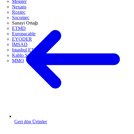
Megger
Nexans
Roxtec
Socomec
Sanayi Ortağı
ETMD
Europacable
EYODER
İMSAD
Istanbul ETO
Kablo Sanayicileri Derneği
MMO
Geri dön Ürünler