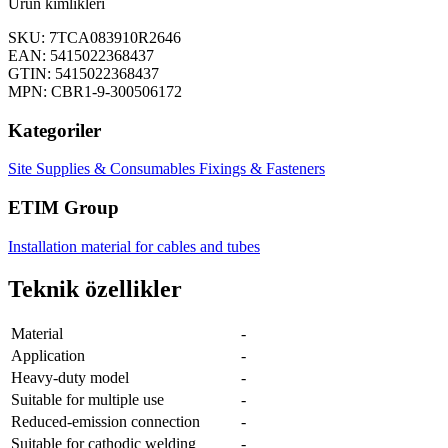
Ürün kimlikleri
SKU: 7TCA083910R2646
EAN: 5415022368437
GTIN: 5415022368437
MPN: CBR1-9-300506172
Kategoriler
Site Supplies & Consumables
Fixings & Fasteners
ETIM Group
Installation material for cables and tubes
Teknik özellikler
Material
-
Application
-
Heavy-duty model
-
Suitable for multiple use
-
Reduced-emission connection
-
Suitable for cathodic welding
-