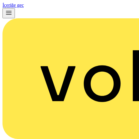
İçeriğe geç