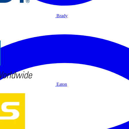
Brady
Eaton