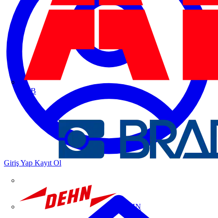
ABB
Giriş Yap
Kayıt Ol
DEHN