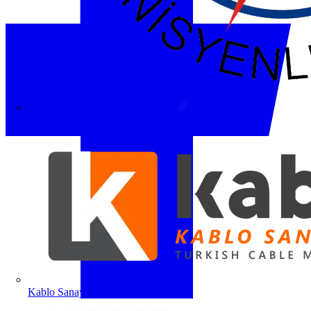
ETO
Kablo Sanayicileri Derneği