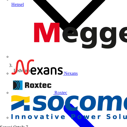
Hensel
Ledvance
Nexans
Roxtec