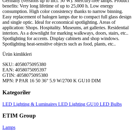
Germany (versions up to incl. 50 W). Mercury-free lamps. Product
benefits: Very long lifetime of up to 25,000 h. Low energy
consumption. High color consistency thanks to narrow binning.
Easy replacement of halogen lamps due to compact full glass design
and single optic. Ideal for economical spotlighting. Areas of
application: Shops. Hospitality. Museums, art galleries. Residential
interiors. As a downlight for marking walkways, doors, stairs, etc..
Spotlighting for accents. Display cabinets and shop windows.
Spotlighting heat-sensitive objects such as food, plants, etc..
Ürün kimlikleri
SKU: 4058075095380
EAN: 4058075095397
GTIN: 4058075095380
MPN: P PAR 16 50 36° 5.9 W/2700 K GU10 DIM
Kategoriler
LED Lighting & Luminaires
LED Lighting
GU10 LED Bulbs
ETIM Group
Lamps