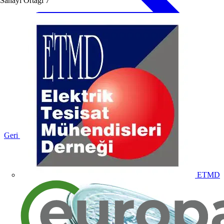
Sanayi Ortağı
7
Geri dön Ürünler
ETMD