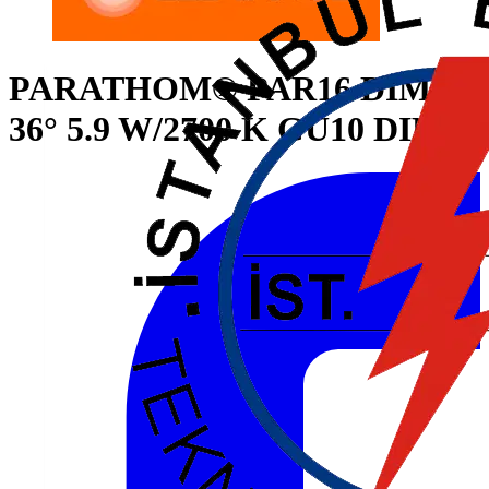
PARATHOM® PAR16 DIM 50
36° 5.9 W/2700 K GU10 DIM